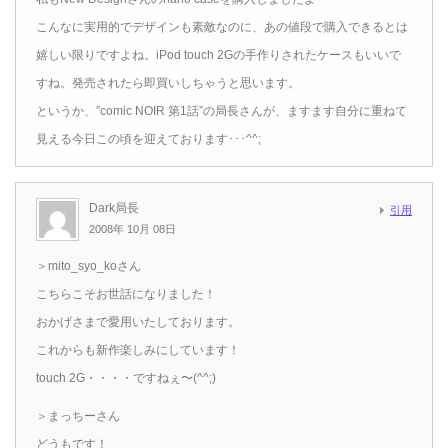
こんなに実用的でデザインも素敵なのに、あの値段で購入できるとは
嬉しい限りですよね。iPod touch 2Gの手作りされたケースもいいで
すね。発売されたら即買いしちゃうと思います。
というか、”comic NOIR 第1話”の局長さんが、ますます自分に重ねて
見える今日この頃を迎えております･･･^^;
Dark局長
引用
2008年 10月 08日
＞mito_syo_koさん
こちらこそお世話になりました！
おかげさまで愛用いたしております。
これからも新作楽しみにしています！
touch 2G・・・・ですねぇ〜(^^;)
＞まっちーさん
どうもです！