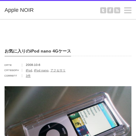
m
Apple NOIR
お気に入りのiPod nano 4Gケース
2008-10-6
iPod
,
iPod nano
,
アクセサリ
3件