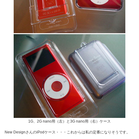
1G、2G nano用（左）と3G nano用（右）ケース
New DesignさんのiPodケース・・・これからは私の定番になりそうです。