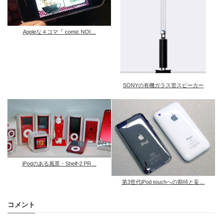
Appleな４コマ『 comic NOI…
SONYの有機ガラス管スピーカー
iPodのある風景・Shelf-2 PR…
第3世代iPod touchへの期待と妄…
コメント