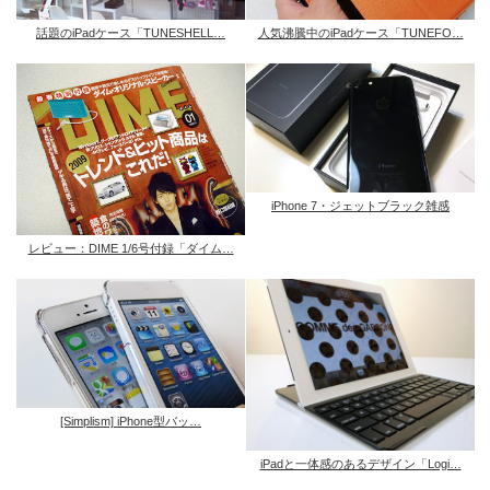
話題のiPadケース「TUNESHELL…
人気沸騰中のiPadケース「TUNEFO…
iPhone 7・ジェットブラック雑感
レビュー：DIME 1/6号付録「ダイム…
[Simplism] iPhone型バッ…
iPadと一体感のあるデザイン「Logi…