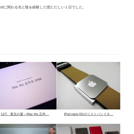
Podに関わる光と陰を経験した慌ただしい１日でした。
12/7、東京の宴～Mac the 忘年…
iPod nano 6Gのリストバンドを…