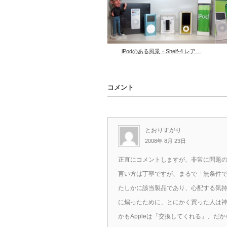
iPodのある風景・Shelf-4 レア…
コメント
とおりすがり
2008年 8月 23日
正直にコメントしますが、非常に問題
言い方は丁寧ですが、まるで「無条件
たしかに該当製品であり、心配する気
に煽ったために、とにかく買った人は
かもAppleは「交換してくれる」、