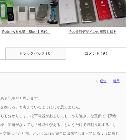
iPodのある風景・Shelf-1 初代…
iPod外観デザインの潮流を探る
トラックバック ( 0 )
コメント ( 9 )
返信
引用
のある記事だと思います。
で交換しろ」と考えているようにしか思えません。
持ちも分かります。松下電器があまりにも「やり過ぎ」な宣伝で消費者
神様。問題がなくても「可能性がある」というだけで過剰反応する、し
だから交換は当たり前。という流れが完全に出来てしまっているように感じ