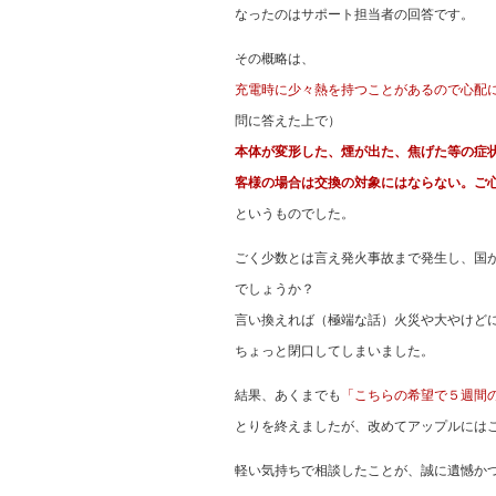
なったのはサポート担当者の回答です。
その概略は、
充電時に少々熱を持つことがあるので心配
問に答えた上で）
本体が変形した、煙が出た、焦げた等の症
客様の場合は交換の対象にはならない。ご
というものでした。
ごく少数とは言え発火事故まで発生し、国
でしょうか？
言い換えれば（極端な話）火災や大やけど
ちょっと閉口してしまいました。
結果、あくまでも
「こちらの希望で５週間
とりを終えましたが、改めてアップルには
軽い気持ちで相談したことが、誠に遺憾か