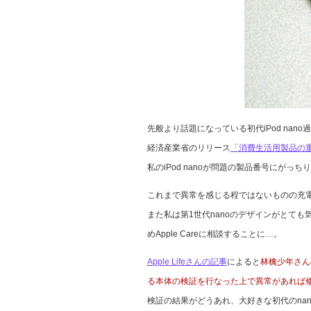
先般より話題になっている初代iPod nano
経済産業省のリリース
「消費生活用製品の
私のiPod nanoが問題の製品番号にがっ
これまで異常を感じる程ではないものの充
また私は第1世代nanoのデザインがとて
めApple Careに相談することに…。
Apple Lifeさんの記事
によると
林檎少年さん
る本体の検証を行なった上で異常があれば
検証の結果がどうあれ、大好きな初代のna