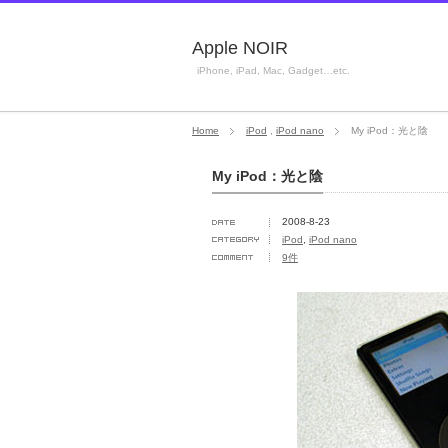
Apple NOIR
iPhone, iPad, Mac, Gadget…etc.
Home
iPod
,
iPod nano
My iPod：光と陰
My iPod：光と陰
2008-8-23
iPod
,
iPod nano
9件