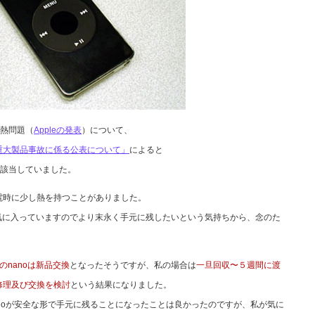
過熱問題（
Appleの発表
）について、
重大製品事故に係る公表について」
によると
ちり該当していました。
電時に少し熱を持つことがありました。
も気に入っていますのでより末永く手元に残したいという気持ちから、念のた
のnanoは新品交換
となったそうですが、私の場合は
一旦回収〜５週間に渡
修理及び交換を検討
という結果になりました。
noが安全な形で手元に残ることになったことは良かったのですが、私が気に