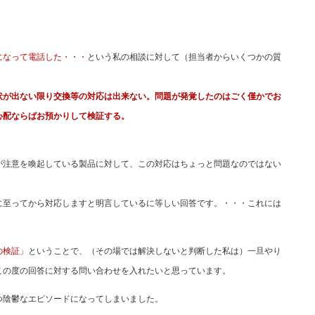
になって電話した・・・
という私の相談に対して（担当者からいくつかの質
状が出ない限り交換等の対応は出来ない。問題が発覚したのはごく僅かでお
心配ならばお預かりして検証する。
が注意を喚起している製品に対して、この対応はちょっと問題なのではない
に至ってから対応しますと明言しているに等しい回答です。・・・これには
の検証」
ということで、（その場では解決しないと判断した私は）一旦やり
この度の回答に対する問い合わせを入れたいと思っています。
つ陰鬱なエピソードになってしまいました。