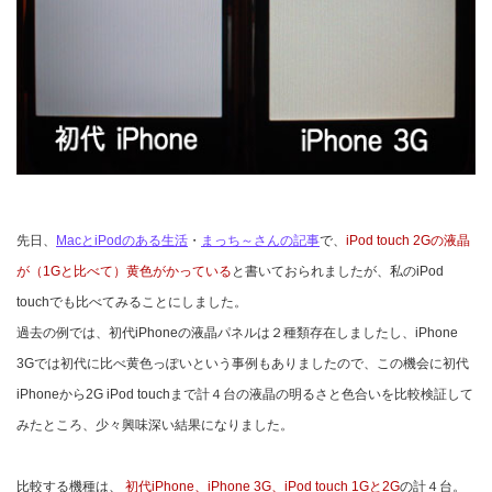
先日、
MacとiPodのある生活
・
まっち～さんの記事
で、
iPod touch 2Gの液晶
が（1Gと比べて）黄色がかっている
と書いておられましたが、私のiPod
touchでも比べてみることにしました。
過去の例では、初代iPhoneの液晶パネルは２種類存在しましたし、iPhone
3Gでは初代に比べ黄色っぽいという事例もありましたので、この機会に初代
iPhoneから2G iPod touchまで計４台の液晶の明るさと色合いを比較検証して
みたところ、少々興味深い結果になりました。
比較する機種は、
初代iPhone、iPhone 3G、iPod touch 1Gと2G
の計４台。