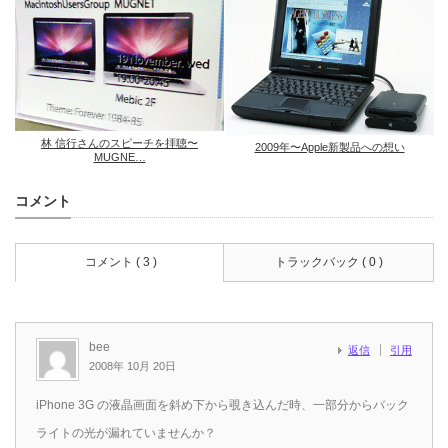
林 信行さんのスピーチを拝聴〜
2009年〜Apple新製品への想い
MUGNE…
コメント
コメント ( 3 )
トラックバック ( 0 )
bee
返信
引用
2008年 10月 20日
iPhone 3G の液晶画面を斜め下から覗き込んだ時、一部分からバック
ライトの光が漏れていませんか？