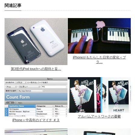
関連記事
iPhoneがもたらした日常の変化＜プ
ラ…
第3世代iPod touchへの期待と妄…
アルバムアートワークの憂鬱
iPhone＋中高年のイマイチ ＃３