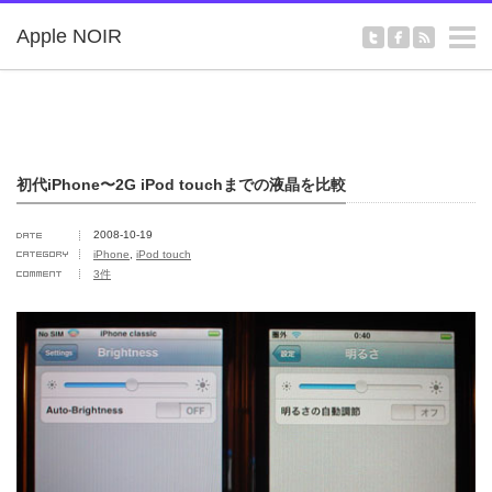
m
Apple NOIR
初代iPhone〜2G iPod touchまでの液晶を比較
2008-10-19
iPhone
,
iPod touch
3件