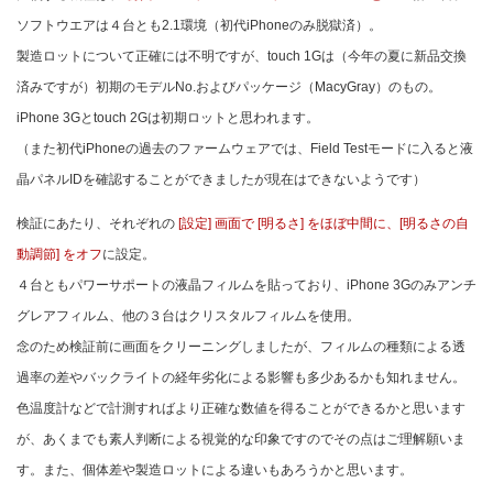
ソフトウエアは４台とも2.1環境（初代iPhoneのみ脱獄済）。
製造ロットについて正確には不明ですが、touch 1Gは（今年の夏に新品交換
済みですが）初期のモデルNo.およびパッケージ（MacyGray）のもの。
iPhone 3Gとtouch 2Gは初期ロットと思われます。
（また初代iPhoneの過去のファームウェアでは、Field Testモードに入ると液
晶パネルIDを確認することができましたが現在はできないようです）
検証にあたり、それぞれの
[設定] 画面で [明るさ] をほぼ中間に、[明るさの自
動調節] をオフ
に設定。
４台ともパワーサポートの液晶フィルムを貼っており、iPhone 3Gのみアンチ
グレアフィルム、他の３台はクリスタルフィルムを使用。
念のため検証前に画面をクリーニングしましたが、フィルムの種類による透
過率の差やバックライトの経年劣化による影響も多少あるかも知れません。
色温度計などで計測すればより正確な数値を得ることができるかと思います
が、あくまでも素人判断による視覚的な印象ですのでその点はご理解願いま
す。また、個体差や製造ロットによる違いもあろうかと思います。