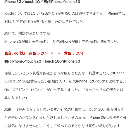
iPhone 3G／touch 1G／初代iPhone／touch 2G
touchについては1Gより2Gのほうが明るいのは納得できますが、iPhoneでは
3Gより初代のほうが明るく感じたのは意外でした。
続いて、問題の色合いですが、
iPhone 3Gが最も黄色っぽく、初代iPhoneが最も赤色っぽい印象でした。
色合いの比較（赤色っぽい ＜ー＞ 黄色っぽい）
初代iPhone／touch 2G／touch 1G／iPhone 3G
赤色っぽいという表現が的確かどうか解りませんが、補足するならばiPhone
3Gとtouch 1Gは黄色っぽい部類に入り、初代iPhoneは2G touchと比較すると
僅かにマゼンタ（ピンク）がかって見えました。（まっち～さんの場合とは
異なりました）
結果、（好みにもよると思いますが）私の印象では、touch 2Gが最も明るさ
と色合いのバランスが良いと感じました。その反面、iPhone 3Gは普段使う分
には気になりませんが、こうして並べてみるとかなり黄色い感じがします。