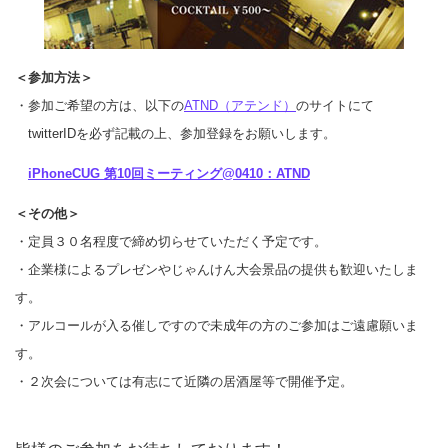
＜参加方法＞
・参加ご希望の方は、以下の
ATND（アテンド）
のサイトにて
twitterIDを必ず記載の上、参加登録をお願いします。
iPhoneCUG 第10回ミーティング@0410：ATND
＜その他＞
・定員３０名程度で締め切らせていただく予定です。
・企業様によるプレゼンやじゃんけん大会景品の提供も歓迎いたしま
す。
・アルコールが入る催しですので未成年の方のご参加はご遠慮願いま
す。
・２次会については有志にて近隣の居酒屋等で開催予定。