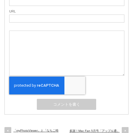
URL
「myPhotoViewer」と「なちこ時
多謝！Mac Fan 5月号「アップル通」