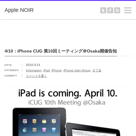
m
Apple NOIR
4/10：iPhone CUG 第10回ミーティング＠Osaka開催告知
2010-3-21
Information
,
iPad
,
iPhone
,
iPhone User Group
,
オフ会
コメントを書く