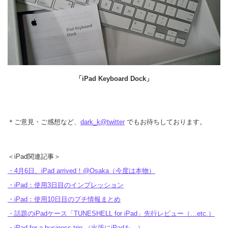
「iPad Keyboard Dock」
＊ご意見・ご感想など、
dark_k@twitter
でもお待ちしております。
＜iPad関連記事＞
・4月6日、iPad arrived！@Osaka（今度は本物）
・iPad：使用3日目のインプレッション
・iPad：使用10日目のプチ情報まとめ
・話題のiPadケース「TUNESHELL for iPad」先行レビュー（…etc.）
・iPad for a business trip.（出張にiPadを…）