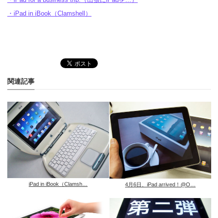
・iPad in iBook（Clamshell）
関連記事
iPad in iBook（Clamsh…
4月6日、iPad arrived！@O…