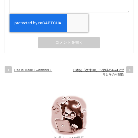
iPad in iBook（Clamshell）
日本発『i文庫HD』〜驚嘆のiPadアプ
リとその可能性