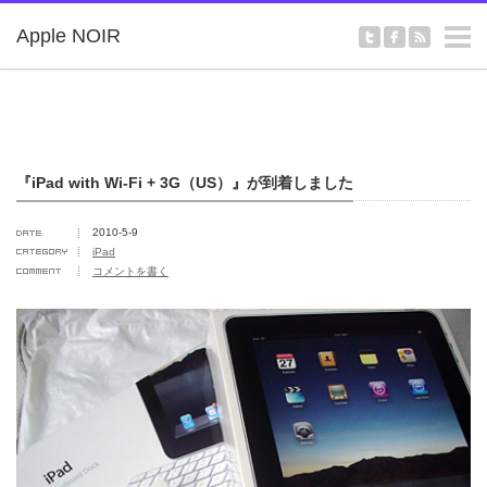
m
Apple NOIR
『iPad with Wi-Fi + 3G（US）』が到着しました
2010-5-9
iPad
コメントを書く