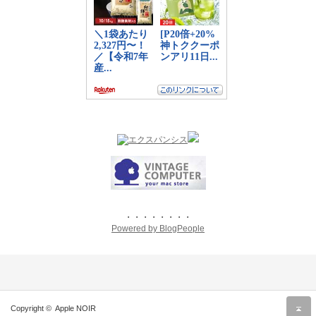
・・・・・・・・
Powered by BlogPeople
r
Copyright ©
Apple NOIR