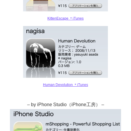
KittenEscape ＊iTunes
Human Devolution ＊iTunes
– by iPhone Studio（iPhone工房） –