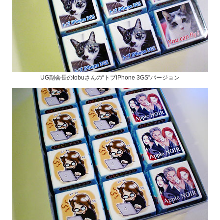
UG副会長のtobuさんの“トブiPhone 3GS”バージョン