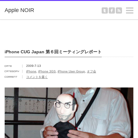
m
Apple NOIR
iPhone CUG Japan 第６回ミーティングレポート
2009-7-13
iPhone
,
iPhone 3GS
,
iPhone User Group
,
オフ会
コメントを書く