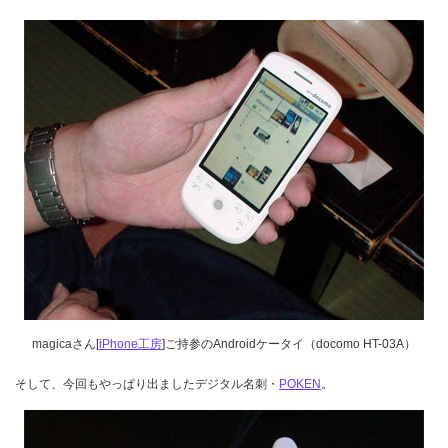
magicaさん[
iPhone工房
]ご持参のAndroidケータイ（docomo HT-03A）
そして、今回もやっぱり出ましたデジタル名刺・
POKEN
。