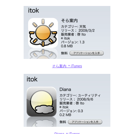
そら案内 ＊iTunes
Diana ＊iTunes