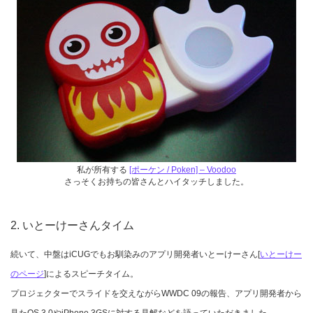
私が所有する
[ポーケン / Poken] – Voodoo
さっそくお持ちの皆さんとハイタッチしました。
2. いとーけーさんタイム
続いて、中盤はiCUGでもお馴染みのアプリ開発者いとーけーさん[
いとーけー
のページ
]によるスピーチタイム。
プロジェクターでスライドを交えながらWWDC 09の報告、アプリ開発者から
見たOS 3.0やiPhone 3GSに対する見解などを語っていただきました。