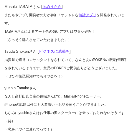
Masaki TABATAさん [
あめうらら
]
またもやアプリ開発者の方が参加！オシャレな
時計アプリ
を開発されていま
す。
TABATAさんによるアート色の強いアプリはワタシ好み！
（さっそく購入させていただきました。）
Tsuda Shokenさん [
ビジネスに感動を
]
滋賀県で経営コンサルタントをされていて、なんとあのPOKENの販売代理店
をされているそうです。賞品のPOKENご提供ありがとうございました。
（ぜひ今後琵琶湖畔でもオフ会を！）
yushin Tanaka
さん
なんと高野山真言宗の住職さん!?で、Mac＆iPhoneユーザー。
iPhoneの話題以外にも大変濃い～お話を伺うことができました。
ちなみにyushinさんはお仕事の際スクーターには乗っておられないそうです
（笑）
（私をハワイに連れてって！）