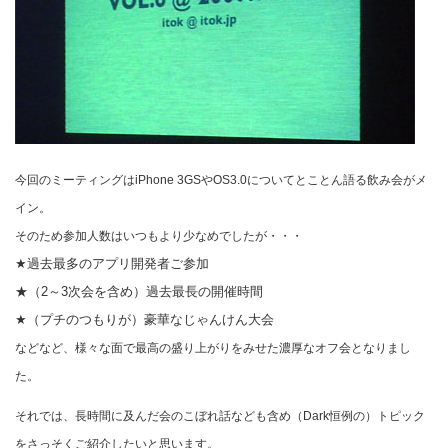
今回のミーティングはiPhone 3GSやOS3.0についてとことん語る飲み会がメ
イン。
そのため参加人数はいつもより少なめでしたが・・・
★過去最多のアプリ開発者ご参加
★（2～3次会を含め）過去最長の開催時間
★（プチのつもりが）豪華なじゃんけん大会
などなど、様々な面で最高の盛り上がりをみせた濃厚なオフ会となりまし
た。
それでは、長時間に及んだ会のこぼれ話なども含め（Dark恒例の）トピック
をさっそくご紹介したいと思います。