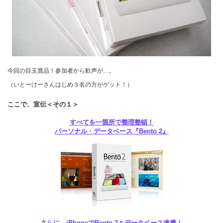
今回の目玉賞品！参加者から歓声が…。
（いとーけーさんはじめ３名の方がゲット！）
ここで、宣伝＜その１＞
すべてを一箇所で整理整頓！
パーソナル・データベース『Bento 2』
さらに、iPhoneでBento 2とデータベース連携！