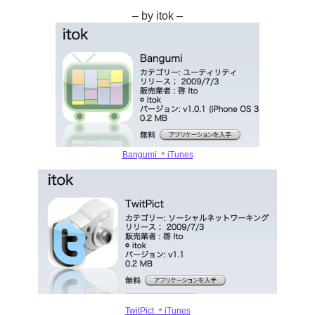
– by itok –
Bangumi ＊iTunes
TwitPict ＊iTunes