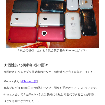
２次会の模様（上）と３次会参加者のiPhoneなど（下）
★個性的な初参加者の面々
今回はさらなるアプリ開発者の方など、個性豊かな方々が集まりました。
Magicaさん [
iPhone工房
]
有名ブログ“iPhone工房”管理人でアプリ開発も手がけていらっしゃいます。
やっとお会いできたMagicaさんは意外にも私と同世代であることが判明。
（とても紳士な方でした。）