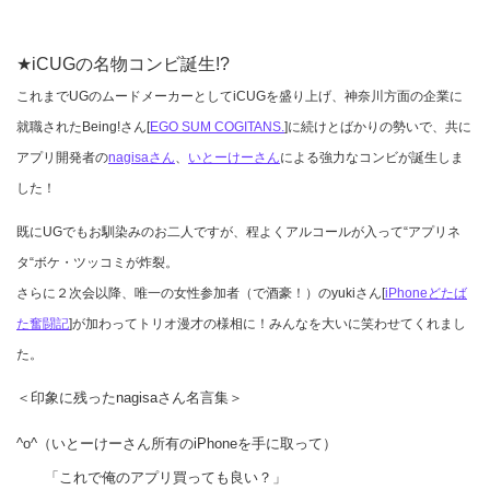
★iCUGの名物コンビ誕生!?
これまでUGのムードメーカーとしてiCUGを盛り上げ、神奈川方面の企業に
就職されたBeing!さん[
EGO SUM COGITANS.
]に続けとばかりの勢いで、共に
アプリ開発者の
nagisaさん
、
いとーけーさん
による強力なコンビが誕生しま
した！
既にUGでもお馴染みのお二人ですが、程よくアルコールが入って“アプリネ
タ“ボケ・ツッコミが炸裂。
さらに２次会以降、唯一の女性参加者（で酒豪！）のyukiさん[
iPhoneどたば
た奮闘記
]が加わってトリオ漫才の様相に！みんなを大いに笑わせてくれまし
た。
＜印象に残ったnagisaさん名言集＞
^o^（いとーけーさん所有のiPhoneを手に取って）
「これで俺のアプリ買っても良い？」