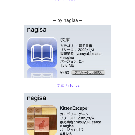
– by nagisa –
i文庫 ＊iTunes