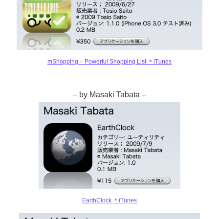
mShopping – Powerful Shopping List ＊iTunes
– by Masaki Tabata –
EarthClock ＊iTunes