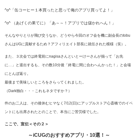
^o^「缶コーヒー１本買ったと思って俺のアプリ買ってよ！」
^o^ （あげくの果てに）「あ～～！アプリでは儲かれへん！」
そんなやりとりが飛び交うなか、どうやら今回のオフ会を機に副会長のtobu
さんはUGに貢献するため？アフィリエイト部長に就任された模様（笑）。
また、３次会では終電前にnagisaさんといとーけーさんが揃って「お先
に…」と退出するも、その数10分後「終電に間に合わへんかった！」と会場
にとんぼ返り。
最後まで美味しいところをさらってくれました。
（Dark独白・・・これもネタですか？）
件のお二人は、その後休むヒマなく7/12(日)にアップルストア心斎橋でのイベ
ントにも出席されたとのことで、本当にご苦労様でした。
ここで、宣伝＜その２＞
～iCUGのおすすめアプリ・10選！～