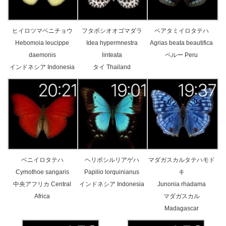
ヒイロツマベニチョウ
フタボシオオゴマダラ
ベアタミイロタテハ
Hebomoia leucippe
Idea hypermnestra
Agrias beata beautifica
daemonis
linteata
ペルー Peru
インドネシア Indonesia
タイ Thailand
ベニイロタテハ
ヘリボシルリアゲハ
マダガスカルタテハモド
Cymothoe sangaris
Papilio lorquinianus
キ
中央アフリカ Central
インドネシア Indonesia
Junonia rhadama
Africa
マダガスカル
Madagascar