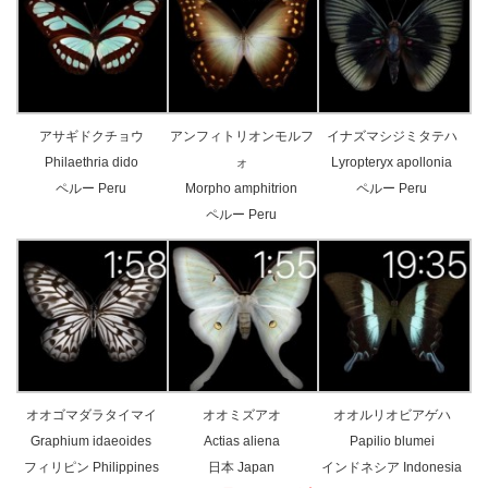
アサギドクチョウ
アンフィトリオンモルフ
イナズマシジミタテハ
Philaethria dido
ォ
Lyropteryx apollonia
ペルー Peru
Morpho amphitrion
ペルー Peru
ペルー Peru
オオゴマダラタイマイ
オオミズアオ
オオルリオビアゲハ
Graphium idaeoides
Actias aliena
Papilio blumei
フィリピン Philippines
日本 Japan
インドネシア Indonesia