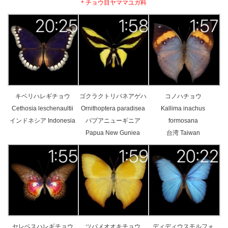
＊チョウ目ヤママユガ科
キベリハレギチョウ
ゴクラクトリバネアゲハ
コノハチョウ
Cethosia leschenaultii
Ornithoptera paradisea
Kallima inachus
インドネシア Indonesia
パプアニューギニア
formosana
Papua New Guniea
台湾 Taiwan
セレベスハレギチョウ
ツバメオオキチョウ
ディディウスモルフォ