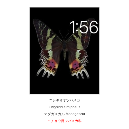
ニシキオオツバメガ
Chrysiridia rhipheus
マダガスカル Madagascar
＊チョウ目ツバメガ科