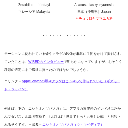
Zeuxidia doubledayi
Attacus atlas ryukyuensis
マレーシア Malaysia
日本（沖縄県）Japan
＊チョウ目ヤママユガ科
・・・・・・・・・・・・・・・
モーションに使われている蝶やクラゲの映像が非常に手間をかけて撮影され
ていたことは、
WIREDのインタビュー
で明らかになっていますが、おそらく
種類の選定にまで繊細に拘ったのではないでしょうか。
＊リンク –
Apple Watchの蝶やクラゲはこうやって作られていた（ギズモー
ド・ジャパン）
例えば、下の「ニシキオオツバメガ」は、アフリカ東岸沖のインド洋に浮か
ぶマダガスカル島固有種で、しばしば「世界でもっとも美しい蛾」と形容さ
れるそうです。＊出典 –
ニシキオオツバメガ（ウィキペディア）