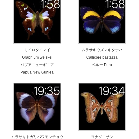
ミイロタイマイ
ムラサキウズマキタテハ
Graphium weiskei
Callicore pastazza
パプアニューギニア
ペルー Peru
Papua New Guniea
ムラサキトガリバワモンチョウ
ヨナグニサン