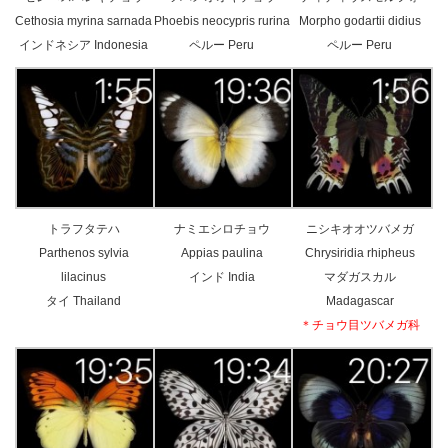
Cethosia myrina sarnada
Phoebis neocypris rurina
Morpho godartii didius
インドネシア Indonesia
ペルー Peru
ペルー Peru
トラフタテハ
ナミエシロチョウ
ニシキオオツバメガ
Parthenos sylvia
Appias paulina
Chrysiridia rhipheus
lilacinus
インド India
マダガスカル
タイ Thailand
Madagascar
＊チョウ目ツバメガ科