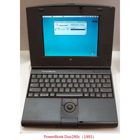
PowerBook Duo280c（1993）