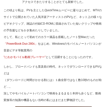
アクセスできたりすることがとても新鮮でした。
この頃より私は、PVを主としたQuickTimeムービーに凝りはじめて、MTVの
サイトで公開されていた人気洋楽アーティストのPVなど、ネット上の様々な
ビデオクリップ、雑誌の付録CD-ROMに収録されていた短いクリップや映画
の予告篇などをかき集めたりしていました。
そして、私にとって初めてのカラー液晶を搭載したノート型Macだった
「PowerBook Duo 280c」
をはじめ、Windowsのモバイルノートパソコンが
音楽ビデオ等観賞用の
”にわかモバイル動画プレーヤー”
として活躍することになったのです。
しかし、ブロードバンドも普及前の時代、ネットでダウンロードできるPVな
どは
（ダウンロードに時間がかかる割には）１曲全部ではなく数10秒のものが殆
ど…。
況してやモバイルノートパソコンで映画をまるまる１本持ち歩くなど、動画
変換等の知識や機器もない当時の私にはまだまだ夢物語でした。