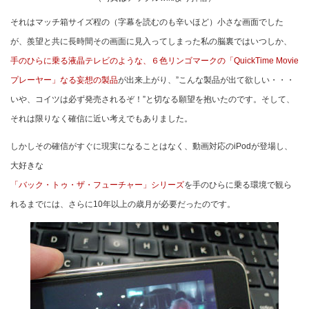
それはマッチ箱サイズ程の（字幕を読むのも辛いほど）小さな画面でした
が、羨望と共に長時間その画面に見入ってしまった私の脳裏ではいつしか、
手のひらに乗る液晶テレビのような、６色リンゴマークの「QuickTime Movie
プレーヤー」なる妄想の製品
が出来上がり、”こんな製品が出て欲しい・・・
いや、コイツは必ず発売されるぞ！”と切なる願望を抱いたのです。そして、
それは限りなく確信に近い考えでもありました。
しかしその確信がすぐに現実になることはなく、動画対応のiPodが登場し、
大好きな
「バック・トゥ・ザ・フューチャー」シリーズ
を手のひらに乗る環境で観ら
れるまでには、さらに10年以上の歳月が必要だったのです。