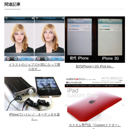
関連記事
イラストのジョブズが3Dになって喋
初代iPhone〜2G iPod tou…
り出す…
iPhoneでハイレゾ・オーディオを楽
し…
カスタム専門店『Customドクター』