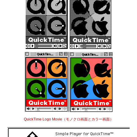
QuickTime Logo Movie（モノクロ画面とカラー画面）