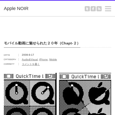
m
Apple NOIR
モバイル動画に魅せられた２０年（Chapt-２）
2008-9-17
Audio&Visual
,
iPhone
,
Mobile
コメントを書く