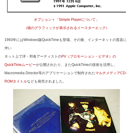
オプション＋「Simple Playerについて」
（猫のグラフィックが表示されるイースターエッグ）
1993年にはWindows版QuickTimeも登場。その後、インターネットの普及に
伴い
ネット上で洋・邦各アーティストの
PV（プロモーション・ビデオ）の
QuickTimeムービー
が公開されたり、またQuickTimeの技術を活用し、
Macromedia Director等のアプリケーションで制作された
マルチメディアCD-
ROMタイトル
なども発売されました。