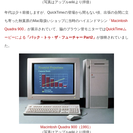
（写真はアップルwikiより拝借）
年代は少々前後しますが、QuickTimeの登場から間もない頃、出張の合間に立
ち寄った秋葉原のMac取扱いショップに当時のハイエンドマシン
「Macintosh
Quadra 900」
が展示されていて、脇のブラウン管モニターでは
QuickTimeム
ービーによる
「バック・トゥ・ザ・フューチャー Part2」
が放映されていまし
た。
Macintosh Quadra 900（1991）
（写真はアップルwikiより拝借）