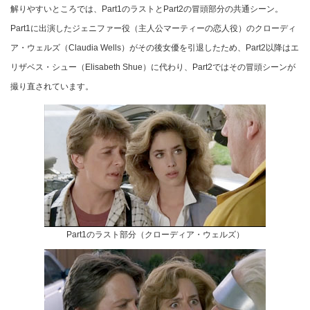
解りやすいところでは、Part1のラストとPart2の冒頭部分の共通シーン。
Part1に出演したジェニファー役（主人公マーティーの恋人役）のクローディ
ア・ウェルズ（Claudia Wells）がその後女優を引退したため、Part2以降はエ
リザベス・シュー（Elisabeth Shue）に代わり、Part2ではその冒頭シーンが
撮り直されています。
Part1のラスト部分（クローディア・ウェルズ）