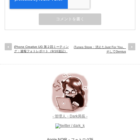
iPhone Creative UG 第２回ミーティン
iTunes Store：消えたJust For You、
グ：速報フォトレポート（9/16追記）
そしてGenius
- 管理人・Dark局長 -
Apple NOIR・フォトログ版