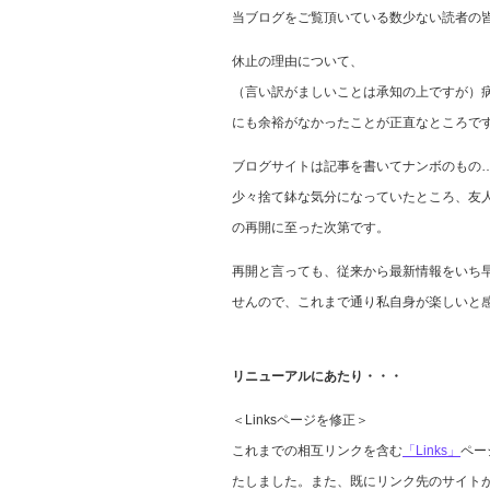
当ブログをご覧頂いている数少ない読者の
休止の理由について、
（言い訳がましいことは承知の上ですが）
にも余裕がなかったことが正直なところで
ブログサイトは記事を書いてナンボのもの
少々捨て鉢な気分になっていたところ、友
の再開に至った次第です。
再開と言っても、従来から最新情報をいち
せんので、これまで通り私自身が楽しいと
リニューアルにあたり・・・
＜Linksページを修正＞
これまでの相互リンクを含む
「Links」
ペー
たしました。また、既にリンク先のサイト