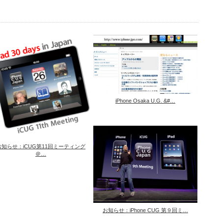
iPhone Osaka U.G. &#…
お知らせ：iCUG第11回ミーティング
＠…
お知らせ：iPhone CUG 第９回ミ…