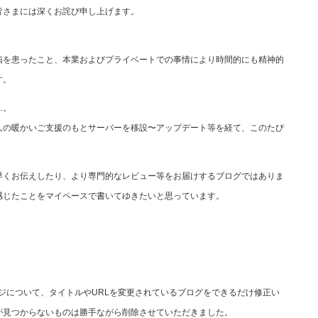
皆さまには深くお詫び申し上げます。
病を患ったこと、本業およびプライベートでの事情により時間的にも精神的
す。
…。
人の暖かいご支援のもとサーバーを移設〜アップデート等を経て、このたび
早くお伝えしたり、より専門的なレビュー等をお届けするブログではありま
感じたことをマイペースで書いてゆきたいと思っています。
ジについて、タイトルやURLを変更されているブログをできるだけ修正い
が見つからないものは勝手ながら削除させていただきました。