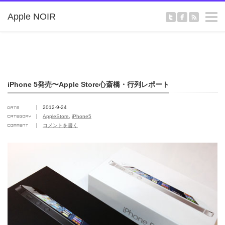
m
Apple NOIR
iPhone 5発売〜Apple Store心斎橋・行列レポート
2012-9-24
AppleStore
,
iPhone5
コメントを書く