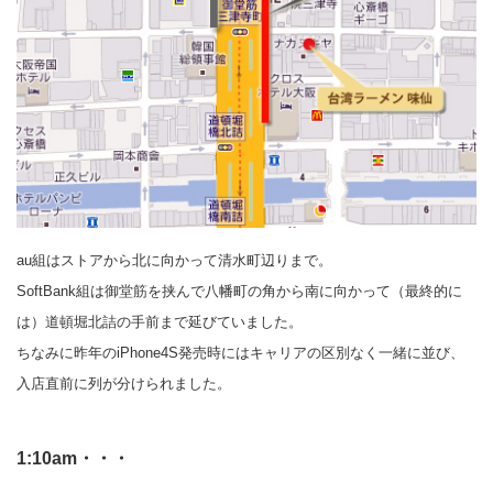
au組はストアから北に向かって清水町辺りまで。
SoftBank組は御堂筋を挟んで八幡町の角から南に向かって（最終的に
は）道頓堀北詰の手前まで延びていました。
ちなみに昨年のiPhone4S発売時にはキャリアの区別なく一緒に並び、
入店直前に列が分けられました。
1:10am・・・