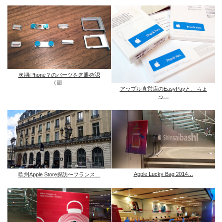
次期iPhone？のパーツを肉眼確認
（画…
アップル直営店のEasyPayと、ちょ
っ…
Apple Lucky Bag 2014…
欧州Apple Store探訪〜フランス…