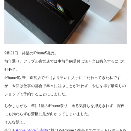
9月21日、待望のiPhone5発売。
前年通り、アップル直営店では事前予約受付は無く当日購入するには行
列必至。
iPhone4以来、直営店での（より早い）入手にこだわってきた私です
が、今回は仕事の都合で早々に並ぶことが叶わず、やむを得ず最寄りの
ショップで予約することにしました。
しかしながら、年に1度のiPhone祭り…逸る気持ちを抑えきれず、深夜
にも拘わらず心斎橋に足が向かってしまいました。
そんな訳で、
今年も
Apple Store心斎橋
に於けるiPhone 5発売までのフォトレポートを