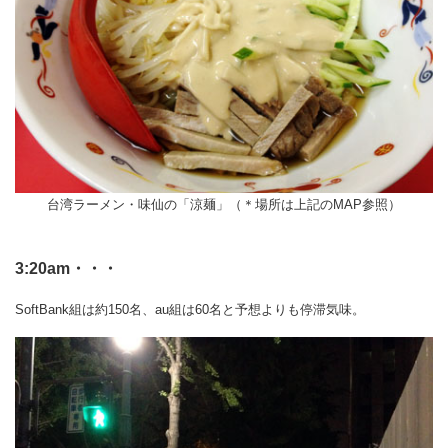
台湾ラーメン・味仙の「涼麺」（＊場所は上記のMAP参照）
3:20am・・・
SoftBank組は約150名、au組は60名と予想よりも停滞気味。