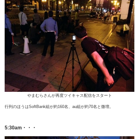
やまむらさんが再度ツイキャス配信をスタート
行列のほうはSoftBank組が約160名、au組が約70名と微増。
5:30am・・・