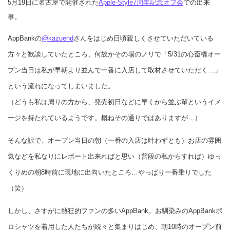
5月19日に名古屋で開催された
Apple-Style7周年記念オフ会
での出来
事。
AppBankの
@kazuend
さんをはじめ日頃親しくさせていただいている
方々と歓談していたところ、何故かその場のノリで「5/31の心斎橋オー
プン当日は私が早朝より並んで一番に入店して取材させていただく…」
という流れになってしまいました。
（どうも私は周りの方から、発売初日などに早くから並ぶ輩というイメ
ージを持たれているようです。概ねその通りではありますが…）
そんな訳で、オープン当日の朝（一番の入店は叶わずとも）お店の雰囲
気などを私なりにレポート出来ればと思い（普段の私からすれば）ゆっ
くりめの朝8時前に現地に出向いたところ…やっぱり一番乗りでした
（笑）
しかし、さすがに熱狂的ファンの多いAppBank。お馴染みのAppBankポ
ロシャツを着用した人たちが続々と集まりはじめ、朝10時のオープン前