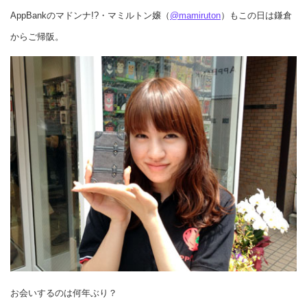
AppBankのマドンナ!?・マミルトン嬢（
@mamiruton
）もこの日は鎌倉
からご帰阪。
お会いするのは何年ぶり？