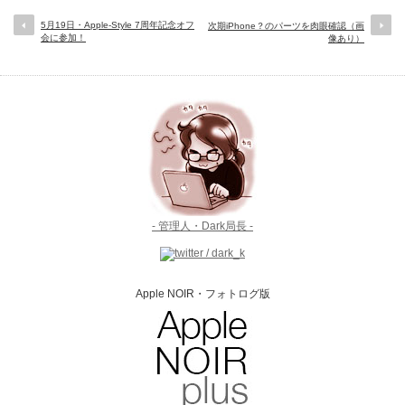
5月19日・Apple-Style 7周年記念オフ
次期iPhone？のパーツを肉眼確認（画
会に参加！
像あり）
- 管理人・Dark局長 -
Apple NOIR・フォトログ版