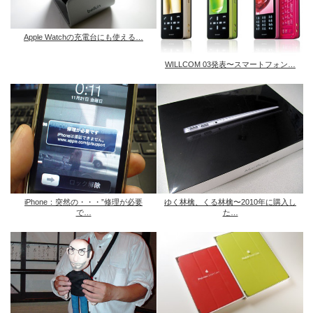
Apple Watchの充電台にも使える…
WILLCOM 03発表〜スマートフォン…
iPhone：突然の・・・”修理が必要
ゆく林檎、くる林檎〜2010年に購入し
で…
た…