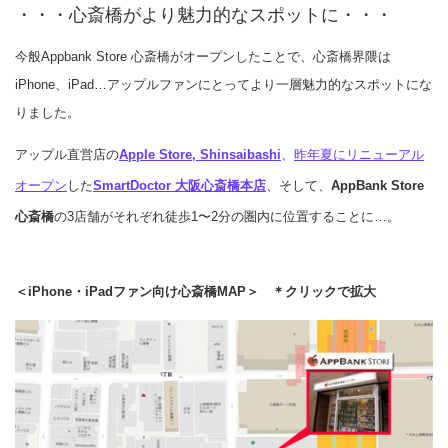
・・・心斎橋がより魅力的なスポットに・・・
今般Appbank Store 心斎橋がオープンしたことで、心斎橋界隈は
iPhone、iPad…アップルファンにとってより一層魅力的なスポットにな
りました。
アップル直営店の
Apple Store, Shinsaibashi
、
昨年夏にリニューアル
オープン
した
SmartDoctor 大阪心斎橋本店
、そして、
AppBank Store
心斎橋
の3店舗がそれぞれ徒歩1〜2分の圏内に位置することに…。
＜iPhone・iPadファン向け心斎橋MAP＞ ＊クリックで拡大