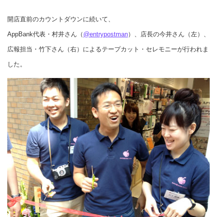
開店直前のカウントダウンに続いて、
AppBank代表・村井さん（
@entrypostman
）、店長の今井さん（左）、
広報担当・竹下さん（右）によるテープカット・セレモニーが行われま
した。