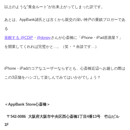
以上のような“黄金ルート”が出来上がってしまった訳です。
あとは、AppBank諸氏とは古くから親交の深い神戸の重鎮ブロガーであ
る
覚醒する @CDiP
・
@donpy
さんが心斎橋に「iPhone・iPad居酒屋？」
を開業してくれれば完璧かと…。（笑・＊余談です…）
iPhone・iPadのコアなユーザーならずとも、心斎橋近辺へお越しの際は
この3店舗をハシゴして楽しんでみてはいかがでしょう？
＜AppBank Store心斎橋＞
〒542-0086 大阪府大阪市中央区西心斎橋1丁目4番13号 竹山ビル
1F