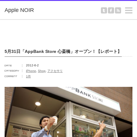
m
Apple NOIR
5月31日「AppBank Store 心斎橋」オープン！【レポート】
2012-6-2
iPhone
,
Shop
,
アクセサリ
1件