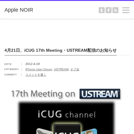
m
Apple NOIR
4月21日、iCUG 17th Meeting・USTREAM配信のお知らせ
2012-4-19
iPhone User Group
,
USTREAM
,
オフ会
コメントを書く