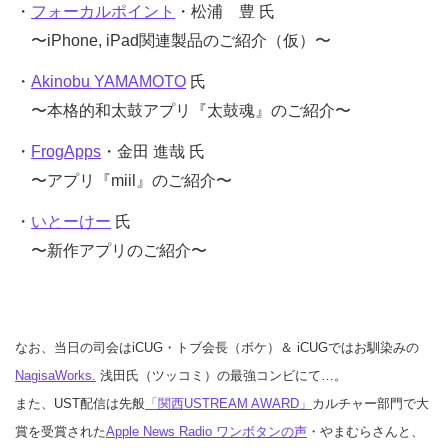
・
フォーカルポイント
・松浦 豊 氏
〜iPhone, iPad関連製品のご紹介（仮）〜
・
Akinobu YAMAMOTO
氏
〜本格的和太鼓アプリ『太鼓魂』のご紹介〜
・
FrogApps
・金田 進哉 氏
〜アプリ『miil』のご紹介〜
・
いとーけー
氏
〜新作アプリのご紹介〜
なお、当日の司会はiCUG・トブ会長（ボケ）＆ iCUGではお馴染みの
NagisaWorks.
浅田氏（ツッコミ）の最強コンビにて…。
また、UST配信は先般
「関西USTREAM AWARD」
カルチャー部門で大
賞を受賞された
Apple News Radio ワンボタンの声
・やまむらさんと、