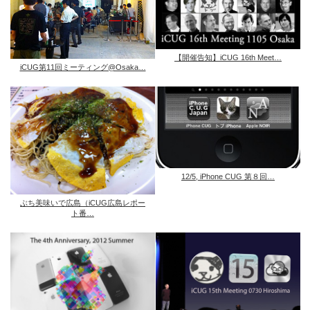
【開催告知】iCUG 16th Meet…
iCUG第11回ミーティング@Osaka…
12/5, iPhone CUG 第８回…
ぶち美味いで広島（iCUG広島レポー
ト番…