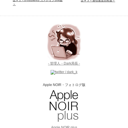
証＃２＜b-mobile4G カメレオンSIM篇
証＃３＜通信速度比較篇＞
＞
- 管理人・Dark局長 -
Apple NOIR・フォトログ版
Apple NOIR plus