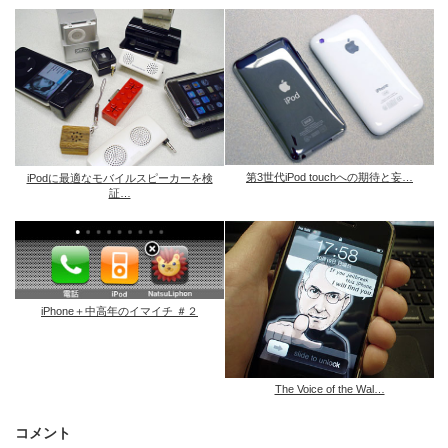
第3世代iPod touchへの期待と妄…
iPodに最適なモバイルスピーカーを検
証…
iPhone＋中高年のイマイチ ＃２
The Voice of the Wal…
コメント