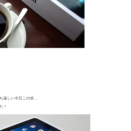
待ち遠しい今日この頃…
した！