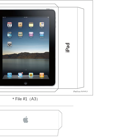
＊File #1（A3）