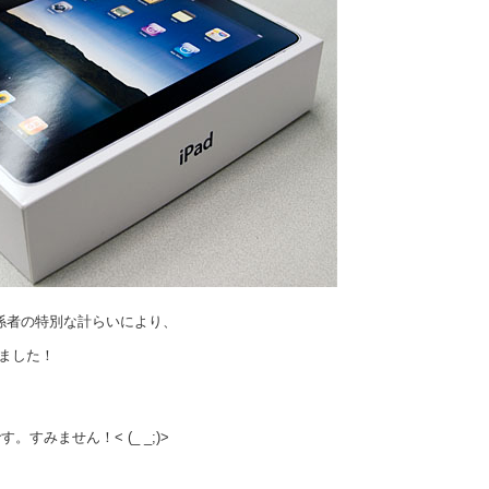
le関係者の特別な計らいにより、
ました！
すみません！< (_ _;)>