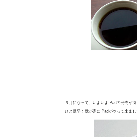
３月になって、いよいよiPadの発売が
ひと足早く我が家にiPadがやって来ま