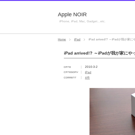
Apple NOIR
iPhone, iPad, Mac, Gadget…etc.
Home
iPad
iPad arrived!? ～iPadが我が
iPad arrived!? ～iPadが我が家に
2010-3-2
iPad
4件