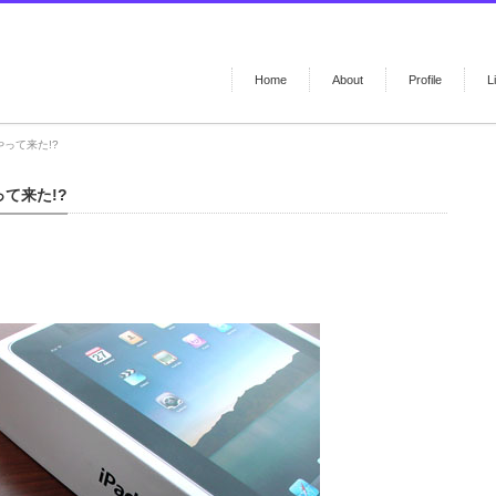
Home
About
Profile
L
家にやって来た!?
やって来た!?