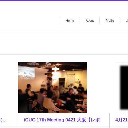
Home
About
Profile
L
e（…
iCUG 17th Meeting 0421 大阪【レポ
4月21