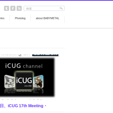
inks
Photolog
about BABYMETAL
日、iCUG 17th Meeting・