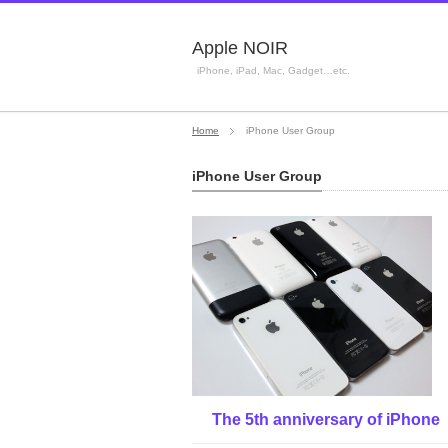
Apple NOIR
iPhone, iPad, Mac, Gadget…etc.
Home
iPhone User Group
iPhone User Group
The 5th anniversary of iPhon