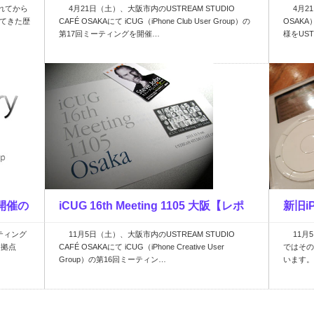
されてから
4月21日（土）、大阪市内のUSTREAM STUDIO
4月21日
ート…
UST
けてきた歴
CAFÉ OSAKAにて iCUG（iPhone Club User Group）の
OSAKA）
第17回ミーティングを開催…
様をUST
阪【開催の
iCUG 16th Meeting 1105 大阪【レポ
新旧i
ーティング
11月5日（土）、大阪市内のUSTREAM STUDIO
11月5日
ート…
ク（i
な拠点
CAFÉ OSAKAにて iCUG（iPhone Creative User
ではその
Group）の第16回ミーティン…
います。